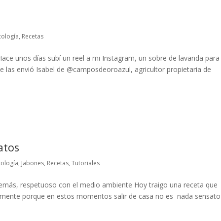
cología
,
Recetas
ace unos días subí un reel a mi Instagram, un sobre de lavanda para
e las envió Isabel de @camposdeoroazul, agricultor propietaria de
atos
cología
,
Jabones
,
Recetas
,
Tutoriales
demás, respetuoso con el medio ambiente Hoy traigo una receta que
tamente porque en estos momentos salir de casa no es nada sensato 