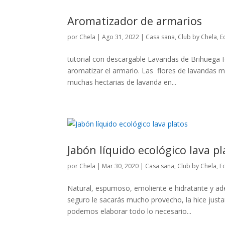
Aromatizador de armarios
por
Chela
|
Ago 31, 2022
|
Casa sana
,
Club by Chela
,
E
tutorial con descargable Lavandas de Brihuega H
aromatizar el armario. Las flores de lavandas m
muchas hectarias de lavanda en...
Jabón líquido ecológico lava pl
por
Chela
|
Mar 30, 2020
|
Casa sana
,
Club by Chela
,
E
Natural, espumoso, emoliente e hidratante y a
seguro le sacarás mucho provecho, la hice jus
podemos elaborar todo lo necesario...