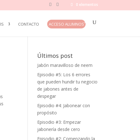
0 elementos
IS
CONTACTO
ACCESO ALUMNOS
Últimos post
Jabón maravilloso de neem
Episodio #5: Los 6 errores
que pueden hundir tu negocio
de jabones antes de
despegar
us
us
Episodio #4: Jabonear con
propósito
Episodio #3: Empezar
jabonería desde cero
Episodio #2: Comenzando la