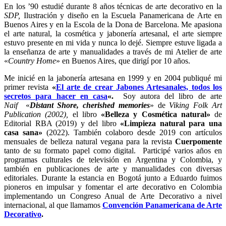
En los ’90 estudié durante 8 años técnicas de arte decorativo en la
SDP,
Ilustración y diseño en la Escuela Panamericana de Arte en
Buenos Aires y en la Escola de la Dona de Barcelona. Me apasiona
el arte natural, la cosmética y jabonería artesanal, el arte siempre
estuvo presente en mi vida y nunca lo dejé. Siempre estuve ligada a
la enseñanza de arte y manualidades a través de mi Atelier de arte
«
Country Home
» en Buenos Aires, que dirigí por 10 años.
Me inicié en la jabonería artesana en 1999 y en 2004 publiqué mi
primer revista
«
El arte de crear Jabones Artesanales, todos los
secretos para hacer en casa
«.
Soy autora del libro de arte
Naif
«
Distant Shore, cherished memories
» de
Viking Folk Art
Publication (2002),
el libro
«Belleza y Cosmética natural»
de
Editorial RBA (2019) y del libro
«Limpieza natural para una
casa sana»
(2022). También colaboro desde 2019 con artículos
mensuales de belleza natural vegana para la revista
Cuerpomente
tanto de su formato papel como digital. Participé varios años en
programas culturales de televisión en Argentina y Colombia, y
también en publicaciones de arte y manualidades con diversas
editoriales. Durante la estancia en Bogotá junto a Eduardo fuimos
pioneros en impulsar y fomentar el arte decorativo en Colombia
implementando un Congreso Anual de Arte Decorativo a nivel
internacional, al que llamamos
Convención Panamericana de Arte
Decorativo
.