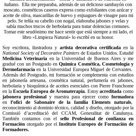
italiano. Ella me preparaba, además de un delicioso sambayón con
moscato, cosméticos caseros express como exfoliantes con azúcar y
aceite de oliva, mascarillas de huevo y enjuagues de vinagre para mi
pelo. Se teñía su cabello con nogal, elaboraba jabones y velas y
sabía muchos trucos de herbolaria para tratar dolencias comunes.
Tomar este seudónimo
me hace sentir que está siempre a mi lado, el
libro «Limpieza Natural» lo escribí en su honor.
Soy escritora, ilustradora y
artista decorativa certificada
en la
National Society of Decorative Painters
de Estados Unidos. Estudié
Medicina Veterinaria
en la Universidad de Buenos Aires y me
gradué con un Postgrado en
Química Cosmética, Cosmetología y
Dermofarmacia
en la Universidad Europea Miguel de Cervantes.
Además del Postgrado, mi formación se complementa con estudios
en jabonería artesana, cosmética natural, perfumería en jabones,
herbolaria y bioquímica de aceites esenciales con Pierre Franchome
en la
Escuela Europea de Aromaterapia
. Estoy
acreditada
como
jabonera profesional
y maestra para ejercer como
formadora
en
l’ofici de Sabonaire de la família Elements naturals
,
reconocimiento al dominio técnico, calidad y diseño, otorgado por la
Comissió d’acreditació del CCAM, Generalitat de Catalunya.
También contamos con el
sello Profesional de confianza en
Formación
otorgado por el
Instituto Europeo de Formación de
Formadores.