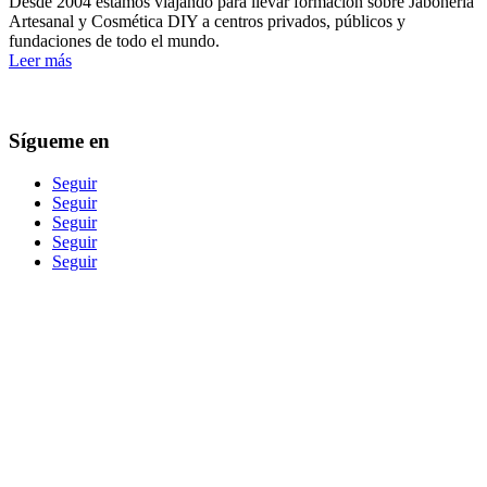
Desde 2004 estamos viajando para llevar formación sobre Jabonería
Artesanal y Cosmética DIY a centros privados, públicos y
fundaciones de todo el mundo.
Leer más
Sígueme en
Seguir
Seguir
Seguir
Seguir
Seguir