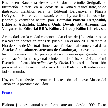
Resido en Barcelona desde 2007, donde estudié Serigrafía e
Ilustración Edirorial en la Escola de la Dona y realicé trabajos de
ilustración científica para la Editorial Barcanova y Planeta
DeAgostini. He realizado asesoría editorial y escrito artículos sobre
jabones y cosmética natural para
Editorial Planeta DeAgostini,
Editorial Atlántida, Editora Quili, Dovals SA, Ausonia, La
Vanguardia, Editorial RBA, Editora Cinco y Editorial Televisa.
Acomodada en la ciudad comencé a dar clases de jabonería artesana
y a vender jabones en ferias de pueblo. En el año 2011, durante la
Fira de Sabó de Montgai, firmé el acta fundacional como vocal de la
Asociació de saboners artesans de Catalunya
, un evento que me
hizo inmensamente feliz pues significaba la unión que garantizara la
continuación, fomento y enaltecimiento del oficio. En 2012 creé mi
Escuela
de formación
online
Art by Chela.
Hemos dado formación
presencial y en forma virtual a más de 9.000 alumnos llegados desde
todo el mundo.
Hoy colaboro fervientemente en la creación del nuevo Museo del
Jabón en la provincia de Cádiz.
Prensa
Elaboro jabones naturales en forma artesanal desde 1999. Dicto