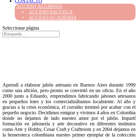
CONTACTO
ACCESO ALUMNOS
ACCESO ESCUELA
ACCESO ACADEMIA
Seleccionar página
sobre mi
La naturaleza nos brinda valiosas propiedades medicinales
y cosméticas, quiero enseñarte a utilizarlas para que
puedas cuidarte naturalmente.
Aprendí a elaborar jabón artesano en Buenos Aires durante 1999
como una afición, pero pronto se convirtió en un oficio. En el año
2000 junto a Eduardo, emprendimos fabricando jabones artesanos
en pequeños lotes y los comercializábamos localmente. Al año y
gracias a la crisis económica, el corralito terminó por acabar con el
pequeño negocio. Decidimos emigrar y vivimos 4 años en Colombia
donde no dejamos de lado nuestro amor por el jabón. Impartí
formación en jabonería y arte decorativo en diferentes institutos
como Arte y Hobby, Cesar Craft y Craftroom y en 2004 dejamos en
la hemeroteca colombiana nuestro primer ejemplar de la colección