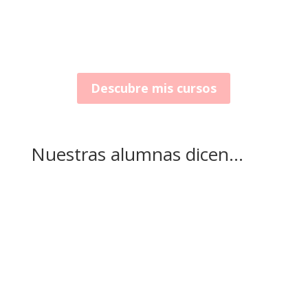
cuidan tanto de ti como del medio ambiente.
Únete a nuestra comunidad y transforma tu
pasión en una carrera exitosa.
Descubre mis cursos
Nuestras alumnas dicen...