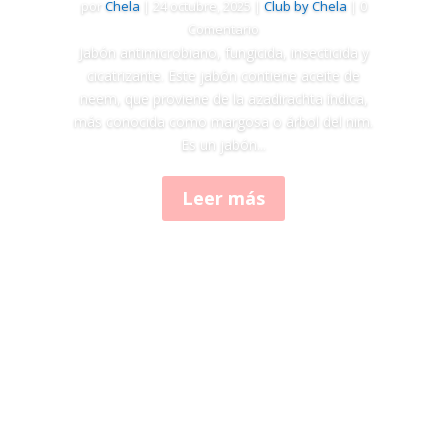
por
Chela
|
24 octubre, 2025
|
Club by Chela
| 0
Comentario
Jabón antimicrobiano, fungicida, insecticida y
cicatrizante. Este jabón contiene aceite de
neem, que proviene de la azadirachta índica,
más conocida como margosa o árbol del nim.
Es un jabón...
Leer más