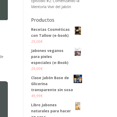
Episodio #2: Comenzando la
Mentoría Vivir del Jabón
Productos
Recetas Cosméticas
con Tallow (e-book)
29,00
€
Jabones veganos
para pieles
 de
especiales (e-Book)
29,00
€
Clase Jabón Base de
Glicerina
transparente sin sosa
49,99
€
Libro Jabones
naturales para hacer
en casa