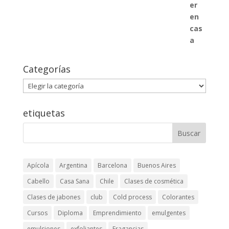
Categorías
Categorías
etiquetas
Apícola
Argentina
Barcelona
Buenos Aires
Cabello
Casa Sana
Chile
Clases de cosmética
Clases de jabones
club
Cold process
Colorantes
Cursos
Diploma
Emprendimiento
emulgentes
emulsiones
exfoliantes
Fragancias