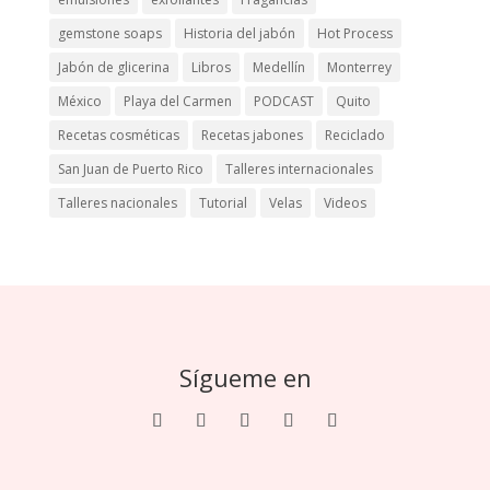
gemstone soaps
Historia del jabón
Hot Process
Jabón de glicerina
Libros
Medellín
Monterrey
México
Playa del Carmen
PODCAST
Quito
Recetas cosméticas
Recetas jabones
Reciclado
San Juan de Puerto Rico
Talleres internacionales
Talleres nacionales
Tutorial
Velas
Videos
Sígueme en