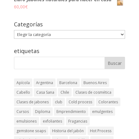
60,00
€
Categorías
Categorías
etiquetas
Apícola
Argentina
Barcelona
Buenos Aires
Cabello
Casa Sana
Chile
Clases de cosmética
Clases de jabones
club
Cold process
Colorantes
Cursos
Diploma
Emprendimiento
emulgentes
emulsiones
exfoliantes
Fragancias
gemstone soaps
Historia del jabón
Hot Process