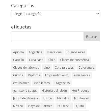
Categorías
Categorías
etiquetas
Apícola
Argentina
Barcelona
Buenos Aires
Cabello
Casa Sana
Chile
Clases de cosmética
Clases de jabones
club
Cold process
Colorantes
Cursos
Diploma
Emprendimiento
emulgentes
emulsiones
exfoliantes
Fragancias
gemstone soaps
Historia del jabón
Hot Process
Jabón de glicerina
Libros
Medellín
Monterrey
México
Playa del Carmen
PODCAST
Quito