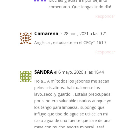
Muchas gracias a ti por dejar tu
comentario. Que tengas lindo día!
Responder
Camarena
el 28 abril, 2021 a las 0:21
Angélica , estudiaste en el CECyT 161 ?
Responder
SANDRA
el 6 mayo, 2026 a las 18:44
Hola… A mí todos los jabones me sacan
pelos cristalinos.. habitualmente los
lavo..seco..y guardo… Estaba preocupada
por si no era saludable usarlos aunque yo
los tengo para limpieza.. supongo que
influye que tipo de agua se utilice..en mi
caso agua de una fuente que sale de una
mina con mucho aporte mineral.. será