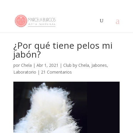
¿Por qué tiene pelos mi
jabón?
por
Chela
|
Abr 1, 2021
|
Club by Chela
,
Jabones
,
Laboratorio
|
21 Comentarios