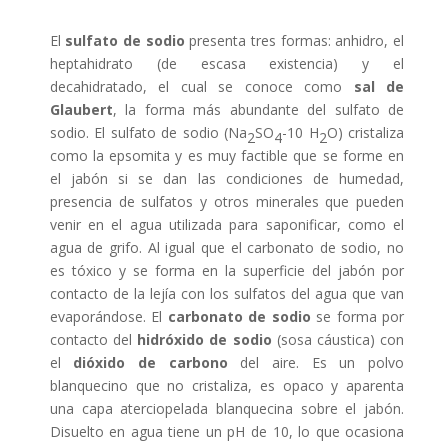
El
sulfato de sodio
presenta tres formas: anhidro, el
heptahidrato (de escasa existencia) y el
decahidratado, el cual se conoce como
sal de
Glaubert
, la forma más abundante del sulfato de
sodio. El sulfato de sodio (Na
SO
-10 H
O) cristaliza
2
4
2
como la epsomita y es muy factible que se forme en
el jabón si se dan las condiciones de humedad,
presencia de sulfatos y otros minerales que pueden
venir en el agua utilizada para saponificar, como el
agua de grifo. Al igual que el carbonato de sodio, no
es tóxico y se forma en la superficie del jabón por
contacto de la lejía con los sulfatos del agua que van
evaporándose. El
carbonato de sodio
se forma por
contacto del
hidróxido de sodio
(sosa cáustica) con
el
dióxido de carbono
del aire. Es un polvo
blanquecino que no cristaliza, es opaco y aparenta
una capa aterciopelada blanquecina sobre el jabón.
Disuelto en agua tiene un pH de 10, lo que ocasiona